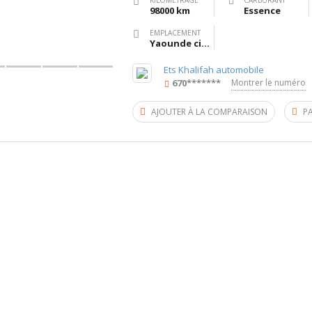
KILOMÉTRAGE
CARBURANT
98000 km
Essence
EMPLACEMENT
Yaounde cité verte
Ets Khalifah automobile
670*******
Montrer le numéro
AJOUTER À LA COMPARAISON
P