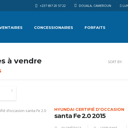
+237 697 20 57 22
DOUALA, CAMEROUN
LUN 
NVENTAIRES
CONCESSIONAIRES
FORFAITS
es à vendre
SORT BY:
s
HYUNDAI CERTIFIÉ D'OCCASION
santa Fe 2.0 2015