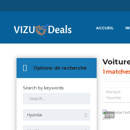
ACCUEIL
I
Voitur
Options de recherche
1
matche
Search by keywords
Marque:
Hyundai
Hyundai
10