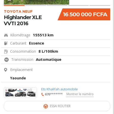
TOYOTA NEUF
16 500 000 FCFA
Highlander XLE
VVTI 2016
155513 km
Kilométrage
Essence
Carburant
8 L/100km
Consommation
Automatique
Transmission
Emplacement
Yaounde
Ets Khalifah automobile
670*******
Montrer le numéro
ESSAI ROUTIER