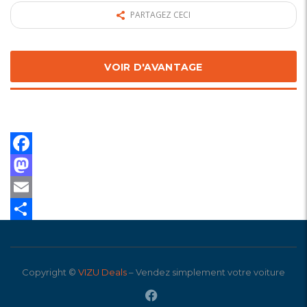
PARTAGEZ CECI
VOIR D'AVANTAGE
Facebook
Mastodon
Email
Share
Copyright ©
VIZU Deals
– Vendez simplement votre voiture