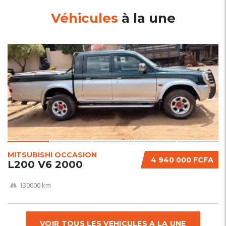
Véhicules
à la une
5
SPECIAL
MITSUBISHI OCCASION
4 940 000 FCFA
L200 V6 2000
130000 km
VOIR TOUS LES VEHICULES A LA UNE